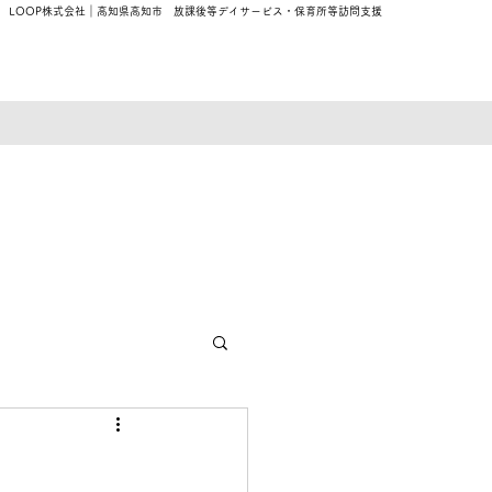
​LOOP株式会社｜高知県高知市 放課後等デイサービス・保育所等訪問支援