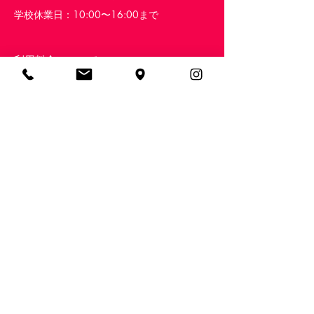
学校休業日：10:00〜16:00まで
利用料金について
児童福祉法に基づき、市町村の決定す
る負担額（上限あり）におやつ代・創
作活動費の実費（¥50〜）が必要にな
ります。
例）
●世帯所得が非課税世帯ですと、毎月の
お支払いは¥0＋おやつ代等の実費のみ
になります。
●世帯所得が890万円以下ですと、毎月
上限¥4,600＋実費分（おやつ代¥50×
ご利用日数）となります。
●世帯所得が890万円以上ですと、毎月