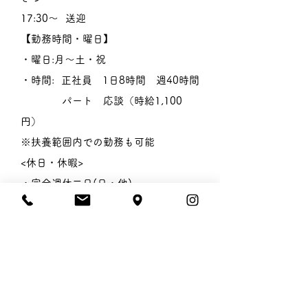
17:30〜 送迎
【勤務時間・曜日】
・曜日:月〜土・祝
・時間: 正社員 1日8時間 週40時間
パート 応談（時給1,10
0
円）
※扶養範囲内での勤務も可能
<休日・休暇>
・完全週休二日(日・他)
・夏期休暇
・年末年始
・有給休暇:法定通り
【給与】
・基本給 180,000円〜290,000円
※経験により異なります。