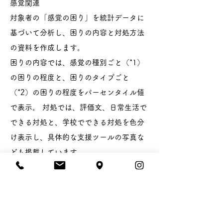
感覚関連
対象者の「感覚の困り」を統計データに
基づいて分析し、困りの内容と対処方法
の資料を作成します。
困りの内容では、感覚の種別ごと（*1）
の困りの程度と、困りのタイプごと
（*2）の困りの程度をパーセンタイル値
で表示。 対処では、評価文、日常生活で
できる対処と、学校でできる対処を色分
け表示し、具体的な支援ツールの写真な
ども掲載しています。
*1) 固有受容覚・前庭覚・触覚・聴覚・
視覚・嗅覚・口腔感覚
*2) 過反応・認知を伴う過反応・感覚探
求・身体感覚への低反応