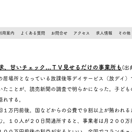
利用案内
よくある質問
お問合せ
アクセス
求人情報
その他
求、甘いチェック…ＴＶ見せるだけの事業所も
(出
の居場所となっている放課後等デイサービス（放デイ）
いたことが、読売新聞の調査で明らかになった。子ども
隠れする。
回１万円前後。国などからの公費で９割以上が賄われる
む。１０人が２０日間通所すると、事業者は月２００万
１００万円前後の利益が出るといい、全国でフランチャ