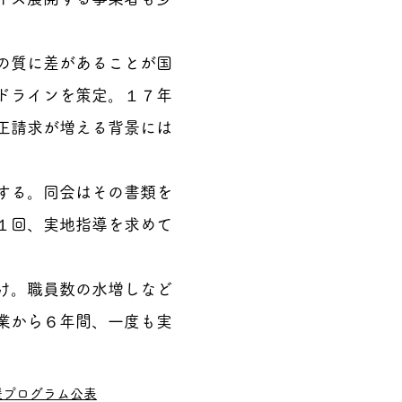
の質に差があることが国
ドラインを策定。１７年
正請求が増える背景には
する。同会はその書類を
１回、実地指導を求めて
け。職員数の水増しなど
業から６年間、一度も実
援プログラム公表