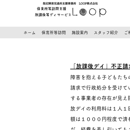
ホーム
保育所等訪問
施設案内
スタッフ紹介
ご
「放課後デイ」不正請
障害を抱える子どもたち
請求で行政処分を受けて
する事業者の存在が見え
放デイの利用料は１人１
額は１０００円程度で済
だ。経費を差し引いても