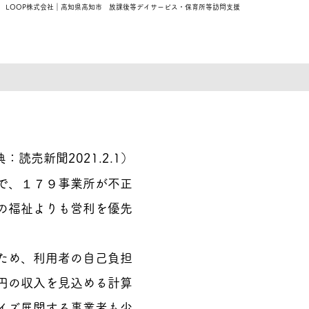
​LOOP株式会社｜高知県高知市 放課後等デイサービス・保育所等訪問支援
典：読売新聞2021.2.1）
で、１７９事業所が不正
の福祉よりも営利を優先
ため、利用者の自己負担
円の収入を見込める計算
イズ展開する事業者も少