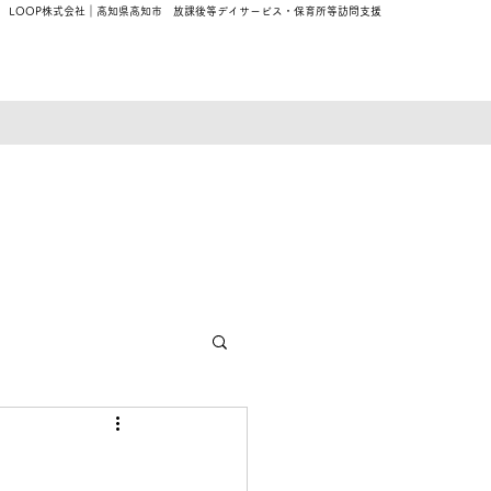
​LOOP株式会社｜高知県高知市 放課後等デイサービス・保育所等訪問支援