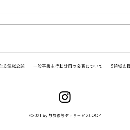
LOOP通信（令和7年7月号）
【お
が「
かる情報公開
一般事業主行動計画の公表について
5領域支
を増
ァン
©2021 by 放課後等ディサービスLOOP